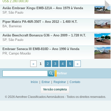
US$ 2.280.000,00
Avião Embraer Xingu EMB-121A – Ano 1979 à Venda
SP, São Paulo
Piper Matrix PA-46R-350T – Ano 2012 – 1.400 H.T.
BA, Barreiras
Avião Beechcraft Bonanza G36 – Ano 2009 – 1.728 H.T.
SP, São Paulo
Embraer Seneca III EMB-810D – Ano 1990 à Venda
PR, Campo Mourão
«
1
2
3
4
5
»
Refinar
Início
|
Entrar
|
Registrar
|
Contato
Versão completa
© 2026 Aerofree Classificados Aeronáuticos - Todos os direitos reservados.