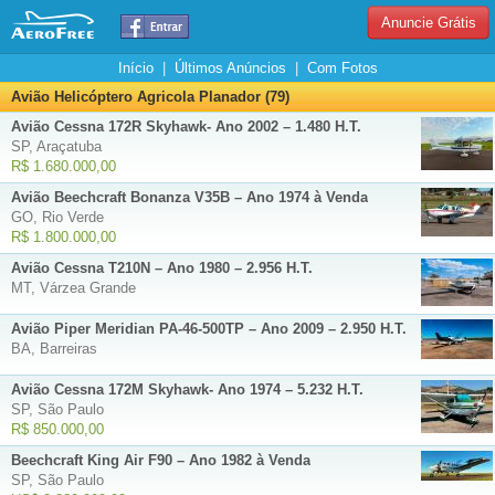
Anuncie Grátis
Início
|
Últimos Anúncios
|
Com Fotos
Avião Helicóptero Agricola Planador (79)
Avião Cessna 172R Skyhawk- Ano 2002 – 1.480 H.T.
SP, Araçatuba
R$ 1.680.000,00
Avião Beechcraft Bonanza V35B – Ano 1974 à Venda
GO, Rio Verde
R$ 1.800.000,00
Avião Cessna T210N – Ano 1980 – 2.956 H.T.
MT, Várzea Grande
Avião Piper Meridian PA-46-500TP – Ano 2009 – 2.950 H.T.
BA, Barreiras
Avião Cessna 172M Skyhawk- Ano 1974 – 5.232 H.T.
SP, São Paulo
R$ 850.000,00
Beechcraft King Air F90 – Ano 1982 à Venda
SP, São Paulo