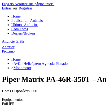
Faça do Aerofree sua página inicial
Entrar
ou
Registrar
Home
Publicar um Anúncio
Últimos Anúncios
Com Fotos
Dealers/Brokers
Anuncie Grátis
Anterior
Próximo
Home
>
Avião Helicóptero Agricola Planador
>
Monomotor
Piper Matrix PA-46R-350T – Ano
Horas Disponíveis: 600
Equipamentos
Full IFR