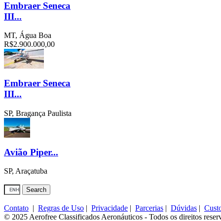
Embraer Seneca
III...
MT, Água Boa
R$2.900.000,00
Embraer Seneca
III...
SP, Bragança Paulista
Avião Piper...
SP, Araçatuba
Contato
|
Regras de Uso
|
Privacidade
|
Parcerias
|
Dúvidas
|
Cust
© 2025 Aerofree Classificados Aeronáuticos - Todos os direitos reser