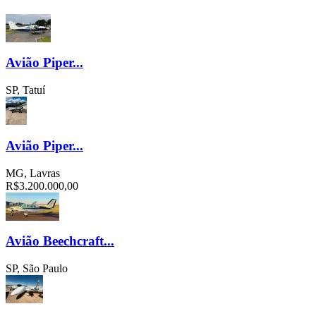
Avião Piper...
SP, Tatuí
Avião Piper...
MG, Lavras
R$3.200.000,00
Avião Beechcraft...
SP, São Paulo