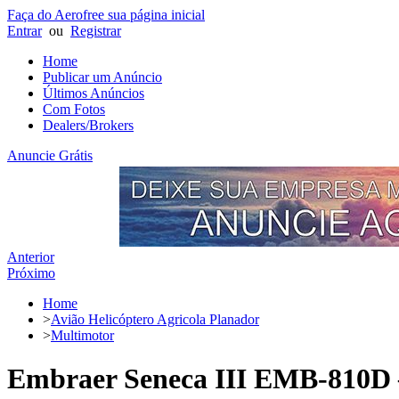
Faça do Aerofree sua página inicial
Entrar
ou
Registrar
Home
Publicar um Anúncio
Últimos Anúncios
Com Fotos
Dealers/Brokers
Anuncie Grátis
Anterior
Próximo
Home
>
Avião Helicóptero Agricola Planador
>
Multimotor
Embraer Seneca III EMB-810D 