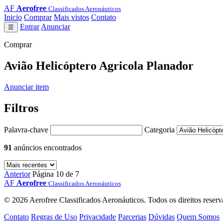
AF
Aerofree
Classificados Aeronáuticos
Inicio
Comprar
Mais vistos
Contato
Entrar
Anunciar
☰
Comprar
Avião Helicóptero Agricola Planador
Anunciar item
Filtros
Palavra-chave
Categoria
91
anúncios encontrados
Anterior
Página 10 de 7
AF
Aerofree
Classificados Aeronáuticos
© 2026 Aerofree Classificados Aeronáuticos. Todos os direitos reserv
Contato
Regras de Uso
Privacidade
Parcerias
Dúvidas
Quem Somos