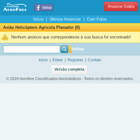
Anuncie Grátis
Início
|
Últimos Anúncios
|
Com Fotos
Avião Helicóptero Agricola Planador (0)
Nenhum anúncio que correspondesse à sua busca foi encontrado!
Refinar
Início
|
Entrar
|
Registrar
|
Contato
Versão completa
© 2026 Aerofree Classificados Aeronáuticos - Todos os direitos reservados.