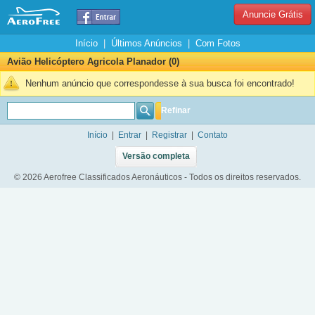
Anuncie Grátis
Início
|
Últimos Anúncios
|
Com Fotos
Avião Helicóptero Agricola Planador (0)
Nenhum anúncio que correspondesse à sua busca foi encontrado!
Refinar
Início
|
Entrar
|
Registrar
|
Contato
Versão completa
© 2026 Aerofree Classificados Aeronáuticos - Todos os direitos reservados.