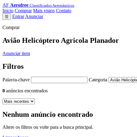
AF
Aerofree
Classificados Aeronáuticos
Inicio
Comprar
Mais vistos
Contato
Entrar
Anunciar
☰
Comprar
Avião Helicóptero Agricola Planador
Anunciar item
Filtros
Palavra-chave
Categoria
0
anúncios encontrados
Nenhum anúncio encontrado
Altere os filtros ou volte para a busca principal.