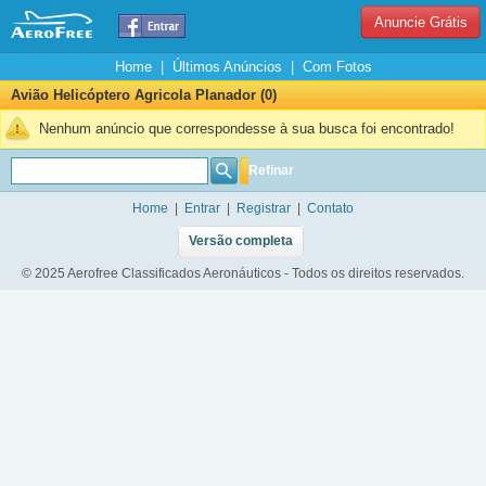
Anuncie Grátis
Home
|
Últimos Anúncios
|
Com Fotos
Avião Helicóptero Agricola Planador (0)
Nenhum anúncio que correspondesse à sua busca foi encontrado!
Refinar
Home
|
Entrar
|
Registrar
|
Contato
Versão completa
© 2025 Aerofree Classificados Aeronáuticos - Todos os direitos reservados.