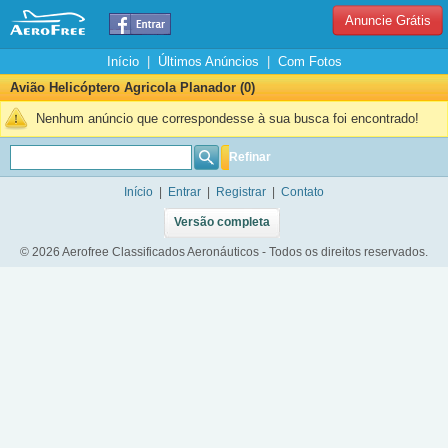
Anuncie Grátis
Início
|
Últimos Anúncios
|
Com Fotos
Avião Helicóptero Agricola Planador (0)
Nenhum anúncio que correspondesse à sua busca foi encontrado!
Refinar
Início
|
Entrar
|
Registrar
|
Contato
Versão completa
© 2026 Aerofree Classificados Aeronáuticos - Todos os direitos reservados.