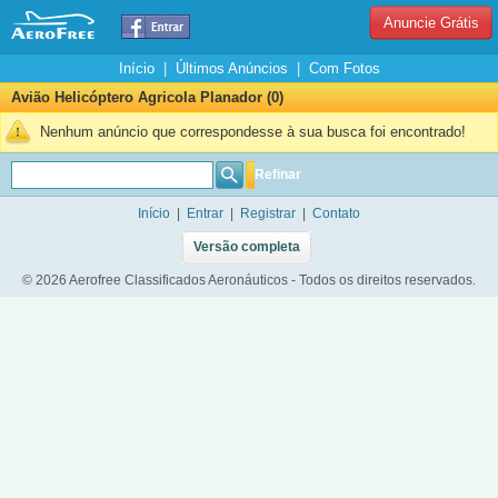
Anuncie Grátis
Início
|
Últimos Anúncios
|
Com Fotos
Avião Helicóptero Agricola Planador (0)
Nenhum anúncio que correspondesse à sua busca foi encontrado!
Refinar
Início
|
Entrar
|
Registrar
|
Contato
Versão completa
© 2026 Aerofree Classificados Aeronáuticos - Todos os direitos reservados.