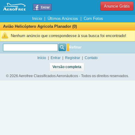
Anuncie Grátis
Início
|
Últimos Anúncios
|
Com Fotos
Avião Helicóptero Agricola Planador (0)
Nenhum anúncio que correspondesse à sua busca foi encontrado!
Refinar
Início
|
Entrar
|
Registrar
|
Contato
Versão completa
© 2026 Aerofree Classificados Aeronáuticos - Todos os direitos reservados.