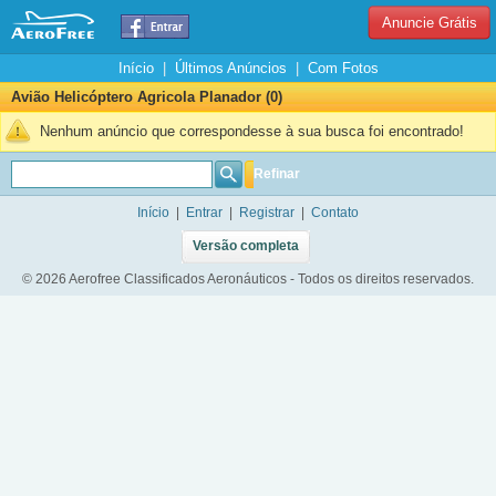
Anuncie Grátis
Início
|
Últimos Anúncios
|
Com Fotos
Avião Helicóptero Agricola Planador (0)
Nenhum anúncio que correspondesse à sua busca foi encontrado!
Refinar
Início
|
Entrar
|
Registrar
|
Contato
Versão completa
© 2026 Aerofree Classificados Aeronáuticos - Todos os direitos reservados.