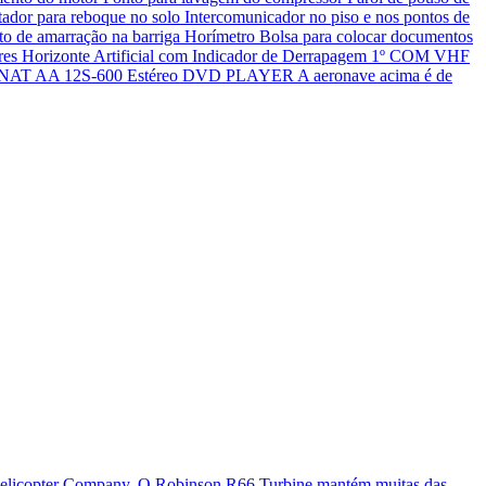
tador para reboque no solo Intercomunicador no piso e nos pontos de
onto de amarração na barriga Horímetro Bolsa para colocar documentos
ibares Horizonte Artificial com Indicador de Derrapagem 1º COM VHF
dio NAT AA 12S-600 Estéreo DVD PLAYER A aeronave acima é de
on Helicopter Company. O Robinson R66 Turbine mantém muitas das