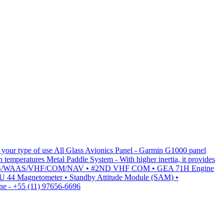
o your type of use All Glass Avionics Panel - Garmin G1000 panel
gh temperatures Metal Paddle System - With higher inertia, it provides
IA 63H GPS/WAAS/VHF/COM/NAV • #2ND VHF COM • GEA 71H Engine
 44 Magnetometer • Standby Attitude Module (SAM) •
e - +55 (11) 97656-6696