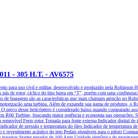
011 - 305 H.T. - AV6575
mento para uso civil e militar, desenvolvido e produzido pela Robins
as pás de rotor, cíclico do tipo barra em “T”, porém com uma configur
to de bagagem são as características que mais chamam atenção no Ro
o motorização uma turbina. Além de expandir sua gama de produtos, o Ro
o. O preço desse helicóptero é considerado baixo quando comparado aos 
on R66 Turbine, buscando maior potência e economia nas operações. 
movível Freio rotor Tomada para fonte externa Indicador digital de te
ndicador de pressão e temperatura do óleo Indicador de temperatura d
iso e revestimento acústico do teto Pedais ajustáveis para o piloto C
rtas traseiras Starter gerador de 160 Amp Unidade eletrônica de monit