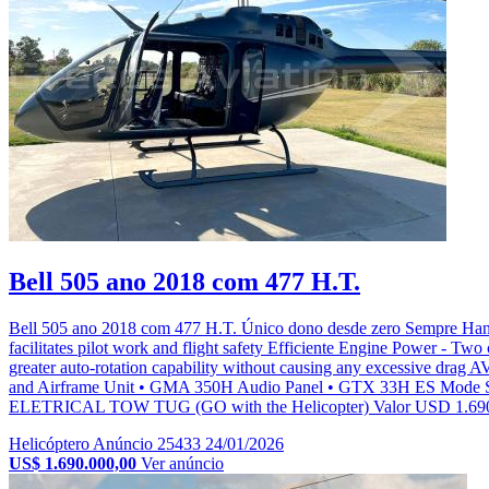
Bell 505 ano 2018 com 477 H.T.
Bell 505 ano 2018 com 477 H.T. Único dono desde zero Sempre Hangara
facilitates pilot work and flight safety Efficiente Engine Power - Two
greater auto-rotation capability without causing any excessi
and Airframe Unit • GMA 350H Audio Panel • GTX 33H ES Mode S
ELETRICAL TOW TUG (GO with the Helicopter) Valor USD 1.690.000
Helicóptero
Anúncio 25433
24/01/2026
US$ 1.690.000,00
Ver anúncio