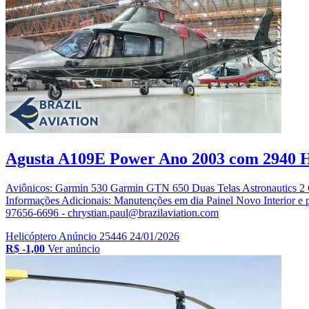
Agusta A109E Power Ano 2003 com 2940 
Aviônicos: Garmin 530 Garmin GTN 650 Duas Telas Astronautic
Informações Adicionais: Manutenções em dia Painel Novo Interior e pi
97656-6696 - chrystian.paul@brazilaviation.com
Helicóptero
Anúncio 25446
24/01/2026
R$ -1,00
Ver anúncio