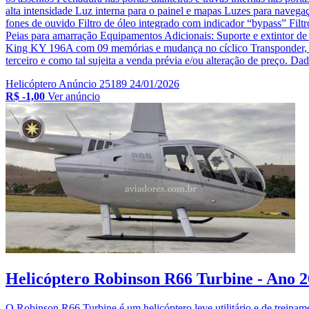
alta intensidade Luz interna para o painel e mapas Luzes para naveg
fones de ouvido Filtro de óleo integrado com indicador “bypass” Fil
Peias para amarração Equipamentos Adicionais: Suporte e extintor d
King KY 196A com 09 memórias e mudança no cíclico Transponder
terceiro e como tal sujeita a venda prévia e/ou alteração de preço. Dado
Helicóptero
Anúncio 25189
24/01/2026
R$ -1,00
Ver anúncio
Helicóptero Robinson R66 Turbine - Ano 2
O Robinson R66 Turbine é um helicóptero leve utilitário e de treina