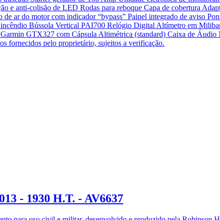
ação e anti-colisão de LED Rodas para reboque Capa de cobertura Adap
tro de ar do motor com indicador “bypass” Painel integrado de aviso P
e incêndio Bússola Vertical PAI700 Relógio Digital Altímetro em Mil
, Garmin GTX327 com Cápsula Altimétrica (standard) Caixa de Áu
s fornecidos pelo proprietário, sujeitos a verificação.
013 - 1930 H.T. - AV6637
mento para uso civil e militar, desenvolvido e produzido pela Robins