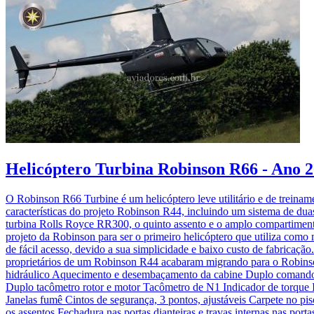
Helicóptero Turbina Robinson R66 - Ano 2
O Robinson R66 Turbine é um helicóptero leve utilitário e de treina
características do projeto Robinson R44, incluindo um sistema de du
turbina Rolls Royce RR300, o quinto assento e o amplo compartimen
projeto da Robinson para ser o primeiro helicóptero que utiliza com
de fácil acesso, devido a sua simplicidade e baixo custo de fabricaçã
proprietários de um Robinson R44 acabaram migrando para o Robins
hidráulico Aquecimento e desembaçamento da cabine Duplo comando re
Duplo tacômetro rotor e motor Tacômetro de N1 Indicador de torque I
Janelas fumê Cintos de segurança, 3 pontos, ajustáveis Carpete no p
os assentos Fechadura nas portas dianteiras e travas internas nas po