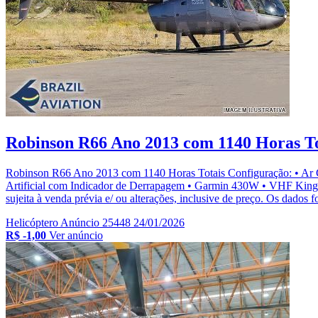
Robinson R66 Ano 2013 com 1140 Horas To
Robinson R66 Ano 2013 com 1140 Horas Totais Configuração: • Ar Con
Artificial com Indicador de Derrapagem • Garmin 430W • VHF King
sujeita à venda prévia e/ ou alterações, inclusive de preço. Os dados f
Helicóptero
Anúncio 25448
24/01/2026
R$ -1,00
Ver anúncio