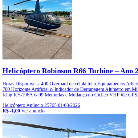
Helicóptero Robinson R66 Turbine – Ano 2
Horas Disponíveis: 400 Overhaul de célula feito Equipamentos Adici
700 Horizonte Artificial c/ Indicador de Derrapagem Altímetro e
King KY-196A c/ 09 Memórias e Mudança no Cíclico VHF #2: GPS/Co
Helicóptero
Anúncio 25765
01/03/2026
R$ -1,00
Ver anúncio