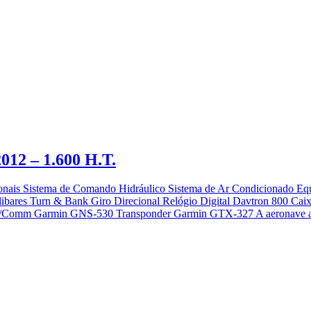
012 – 1.600 H.T.
onais Sistema de Comando Hidráulico Sistema de Ar Condicionado Equi
m Milibares Turn & Bank Giro Direcional Relógio Digital Davtron 8
mm Garmin GNS-530 Transponder Garmin GTX-327 A aeronave acima é 