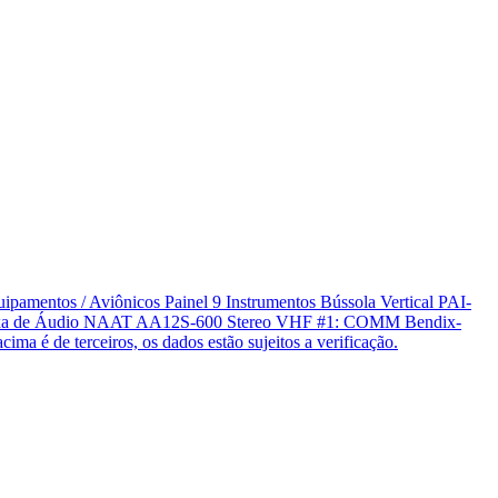
pamentos / Aviônicos Painel 9 Instrumentos Bússola Vertical PAI-
00 Caixa de Áudio NAAT AA12S-600 Stereo VHF #1: COMM Bendix-
de terceiros, os dados estão sujeitos a verificação.