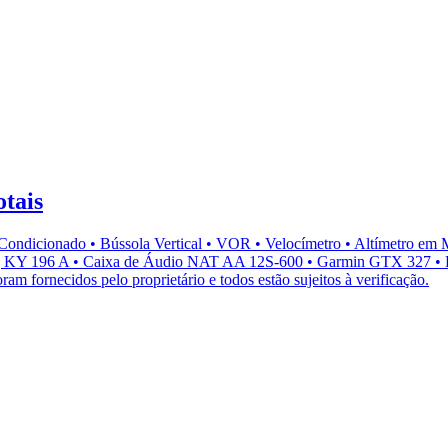
tais
dicionado • Bússola Vertical • VOR • Velocímetro • Altímetro em Mili
 KY 196 A • Caixa de Áudio NAT AA 12S-600 • Garmin GTX 327 • Fone
oram fornecidos pelo proprietário e todos estão sujeitos à verificação.