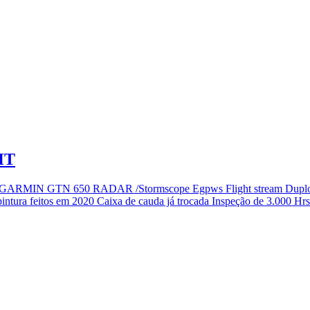
HT
s 2 GARMIN GTN 650 RADAR /Stormscope Egpws Flight stream Dupl
ntura feitos em 2020 Caixa de cauda já trocada Inspeção de 3.000 Hrs j