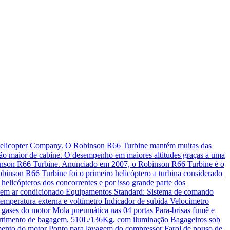
on Helicopter Company. O Robinson R66 Turbine mantém muitas das
ação maior de cabine. O desempenho em maiores altitudes graças a uma
binson R66 Turbine. Anunciado em 2007, o Robinson R66 Turbine é o
binson R66 Turbine foi o primeiro helicóptero a turbina considerado
helicópteros dos concorrentes e por isso grande parte dos
Sem ar condicionado Equipamentos Standard: Sistema de comando
mperatura externa e voltímetro Indicador de subida Velocímetro
e gases do motor Mola pneumática nas 04 portas Para-brisas fumê e
ompartimento de bagagem, 510L/136Kg, com iluminação Bagageiros sob
oramento do motor Ponto para lavagem do compressor Farol de pouso de