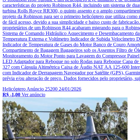
características do projeto Robinson R44, incluindo um sistema de du
turbina Rolls Royce RR300, o quinto assento e o amplo compartimen
projeto da Robinson para ser o primeiro helicóptero que utiliza com
de fácil acesso, devido a sua simplicidade e baixo custo de fabricaçã
proprietários de um Robinson R44 acabaram migrando para o Robinso
Sistema de Comando Hidráulico Aquecimento e Desembaçamento da C
Temperatura Externa e Voltímetro Indicador de Subida Velocímetro 
Indicador de Temperatura de Gases do Motor Banco de Couro Amortece
Compartimento de Bagagem Bagageiros sob os Assentos Filtro de Óle
Monitoramento do Motor Ponto para Lavagem do Compressor Painel I
LED Adaptador para Reboque no solo Rodas para Reboque Capa de 
327 com Cápsula Altimétrica Caixa de Áudio NAT AA 125-600 Interc
com Indicador de Derrapagem Navegador por Satélite (GPS), Garmin 
prévia e/ou alteração de preço. Dados fornecidos pelo proprietário, suj
Helicóptero
Anúncio 25200
24/01/2026
R$ -1,00
Ver anúncio