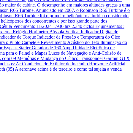
ação maior de cabine. O desempenho em maiores altitudes graças a uma
binson R66 Turbine. Anunciado em 2007, o Robinson R66 Turbine é o
binson R66 Turbine foi o primeiro helicóptero a turbina considerado
helicópteros dos concorrentes e por isso grande parte dos
Célula Vencimento 11/2024 1.930 hrs 2.340 ciclos Equipamentos :
na Relógio Horímetro Bússola Vertical Indicador Digital de
ndicador de Torque Indicador de Pressão e Temperatura do Óleo
ra o Piloto Carpete e Revestimento Acústico do Teto Iluminação do
or Bypass Starter Gerador de 160 Amp Unidade Eletrônica de
na para o Painel e Mapas Luzes de Navegação e Anti-Colisão de
 A com 09 Memórias e Mudança no Cíclico Transponder Garmin GTX
sos: Ar Condicionado Extintor de Incêndio Horizonte Artificial
05) A aeronave acima é de terceiro e como tal sujeita a venda