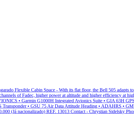
do Flexible Cabin Space - With its flat floor, the Bell 505 adapts t
 channels of Fadec, higher power at altitude and higher efficiency at hi
ve drag AVIONICS • Garmin G1000H Integrated Avionics Suite • G
 Transponder • GSU 75 Air Data Attitude Heading • ADAHRS • GMU
 (Já nacionalizado) REF. 13013 Contact - Chrystian Sidelsky Phon