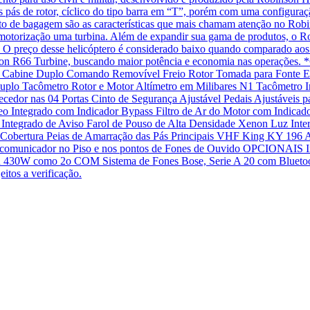
as pás de rotor, cíclico do tipo barra em “T”, porém com uma configur
to de bagagem são as características que mais chamam atenção no Ro
o motorização uma turbina. Além de expandir sua gama de produtos, o Ro
o. O preço desse helicóptero é considerado baixo quando comparado aos 
n R66 Turbine, buscando maior potência e economia nas operações. *
abine Duplo Comando Removível Freio Rotor Tomada para Fonte Exter
Duplo Tacômetro Rotor e Motor Altímetro em Milibares N1 Tacômetro I
dor nas 04 Portas Cinto de Segurança Ajustável Pedais Ajustáveis pa
o Integrado com Indicador Bypass Filtro de Ar do Motor com Indicad
ntegrado de Aviso Farol de Pouso de Alta Densidade Xenon Luz Inter
Cobertura Peias de Amarração das Pás Principais VHF King KY 196
omunicador no Piso e nos pontos de Fones de Ouvido OPCIONAIS Inclu
430W como 2o COM Sistema de Fones Bose, Serie A 20 com Bluetooth (
eitos a verificação.