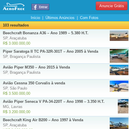
Anuncie Grátis
Início
|
Últimos Anúncios
|
Com Fotos
103 resultados
Beechcraft Bonanza A36 – Ano 1989 – 5.380 H.T.
SP, Araçatuba
R$ 3.000.000,00
Piper Saratoga II TC PA-32R-301T – Ano 2005 à Venda
SP, Bragança Paulista
Avião Piper M350 – Ano 2015 à Venda
SP, Bragança Paulista
Avião Cessna 350 Corvalis à venda
SP, São Paulo
R$ 3.500.000,00
Avião Piper Seneca V PA-34-220T – Ano 1998 – 3.350 H.T.
MG, Lavras
R$ 3.200.000,00
Beechcraft King Air B200 – Ano 1997 à Venda
SP, Araçatuba