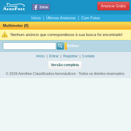
Anuncie Grátis
Início
|
Últimos Anúncios
|
Com Fotos
Multimotor (0)
Nenhum anúncio que correspondesse à sua busca foi encontrado!
Refinar
Início
|
Entrar
|
Registrar
|
Contato
Versão completa
© 2026 Aerofree Classificados Aeronáuticos - Todos os direitos reservados.