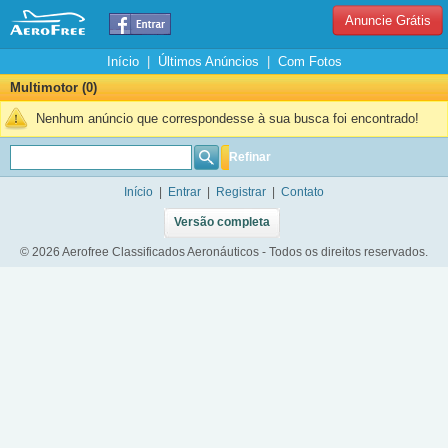
Anuncie Grátis
Início
|
Últimos Anúncios
|
Com Fotos
Multimotor (0)
Nenhum anúncio que correspondesse à sua busca foi encontrado!
Refinar
Início
|
Entrar
|
Registrar
|
Contato
Versão completa
© 2026 Aerofree Classificados Aeronáuticos - Todos os direitos reservados.