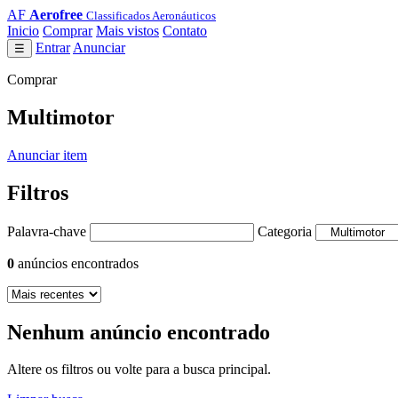
AF
Aerofree
Classificados Aeronáuticos
Inicio
Comprar
Mais vistos
Contato
Entrar
Anunciar
☰
Comprar
Multimotor
Anunciar item
Filtros
Palavra-chave
Categoria
0
anúncios encontrados
Nenhum anúncio encontrado
Altere os filtros ou volte para a busca principal.