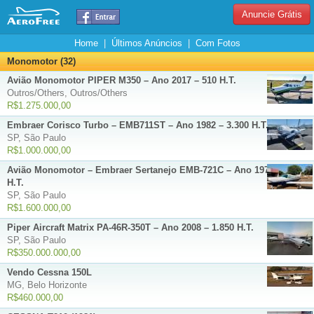
Anuncie Grátis
Home
|
Últimos Anúncios
|
Com Fotos
Monomotor (32)
Avião Monomotor PIPER M350 – Ano 2017 – 510 H.T.
Outros/Others, Outros/Others
R$1.275.000,00
Embraer Corisco Turbo – EMB711ST – Ano 1982 – 3.300 H.T.
SP, São Paulo
R$1.000.000,00
Avião Monomotor – Embraer Sertanejo EMB-721C – Ano 1979 – 3.089
H.T.
SP, São Paulo
R$1.600.000,00
Piper Aircraft Matrix PA-46R-350T – Ano 2008 – 1.850 H.T.
SP, São Paulo
R$350.000.000,00
Vendo Cessna 150L
MG, Belo Horizonte
R$460.000,00