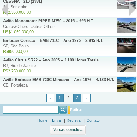
CESSNA T210 (1981)
SP, Sorocaba
R$2.350.000,00
Avião Monomotor PIPER M350 – 2015 – 995 H.T.
Outros/Others, Outros/Others
US$1.059.000,00
Embraer Corisco – EMB-711C – Ano 1975 – 2.945 H.T.
SP, São Paulo
R$950.000,00
Avião Cirrus SR22 – Ano 2005 – 2.100 Horas Totais
RJ, Rio de Janeiro
R$2.750.000,00
Avião Embraer EMB-720C Minuano – Ano 1976 – 4.133 H.T.
CE, Fortaleza
«
1
2
3
»
Refinar
Home
|
Entrar
|
Registrar
|
Contato
Versão completa