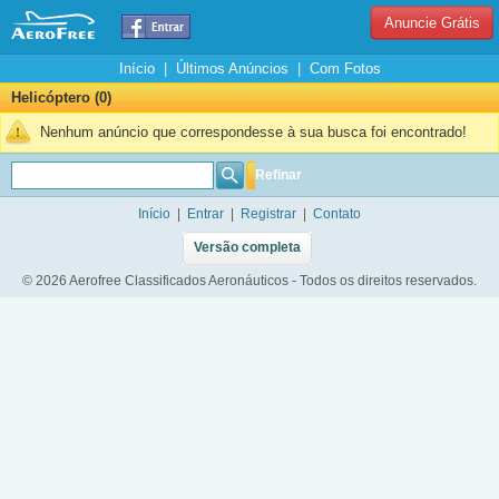
Anuncie Grátis
Início
|
Últimos Anúncios
|
Com Fotos
Helicóptero (0)
Nenhum anúncio que correspondesse à sua busca foi encontrado!
Refinar
Início
|
Entrar
|
Registrar
|
Contato
Versão completa
© 2026 Aerofree Classificados Aeronáuticos - Todos os direitos reservados.