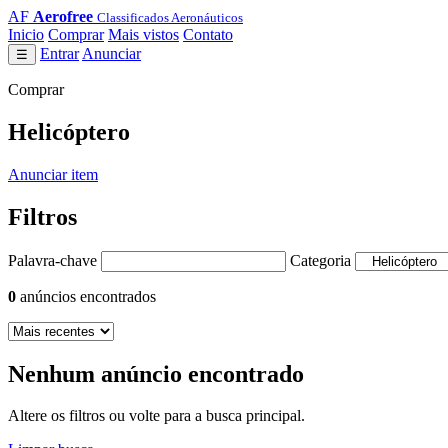
AF
Aerofree
Classificados Aeronáuticos
Inicio
Comprar
Mais vistos
Contato
Entrar
Anunciar
☰
Comprar
Helicóptero
Anunciar item
Filtros
Palavra-chave
Categoria
0
anúncios encontrados
Nenhum anúncio encontrado
Altere os filtros ou volte para a busca principal.