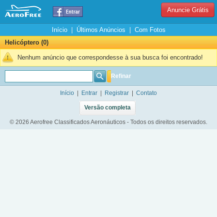
Anuncie Grátis
Início
|
Últimos Anúncios
|
Com Fotos
Helicóptero (0)
Nenhum anúncio que correspondesse à sua busca foi encontrado!
Refinar
Início
|
Entrar
|
Registrar
|
Contato
Versão completa
© 2026 Aerofree Classificados Aeronáuticos - Todos os direitos reservados.