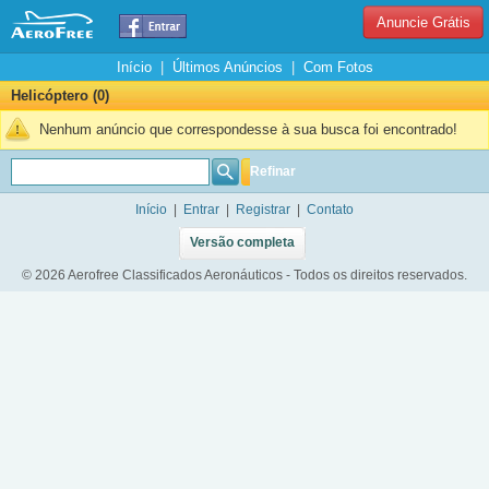
Anuncie Grátis
Início
|
Últimos Anúncios
|
Com Fotos
Helicóptero (0)
Nenhum anúncio que correspondesse à sua busca foi encontrado!
Refinar
Início
|
Entrar
|
Registrar
|
Contato
Versão completa
© 2026 Aerofree Classificados Aeronáuticos - Todos os direitos reservados.