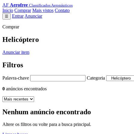
AF
Aerofree
Classificados Aeronáuticos
Inicio
Comprar
Mais vistos
Contato
Entrar
Anunciar
☰
Comprar
Helicóptero
Anunciar item
Filtros
Palavra-chave
Categoria
0
anúncios encontrados
Nenhum anúncio encontrado
Altere os filtros ou volte para a busca principal.