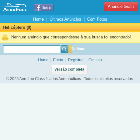
Anuncie Grátis
Home
|
Últimos Anúncios
|
Com Fotos
Helicóptero (0)
Nenhum anúncio que correspondesse à sua busca foi encontrado!
Refinar
Home
|
Entrar
|
Registrar
|
Contato
Versão completa
© 2025 Aerofree Classificados Aeronáuticos - Todos os direitos reservados.