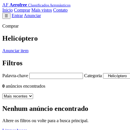
AF
Aerofree
Classificados Aeronáuticos
Inicio
Comprar
Mais vistos
Contato
Entrar
Anunciar
☰
Comprar
Helicóptero
Anunciar item
Filtros
Palavra-chave
Categoria
0
anúncios encontrados
Nenhum anúncio encontrado
Altere os filtros ou volte para a busca principal.