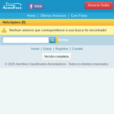
Anuncie Grátis
Home
|
Últimos Anúncios
|
Com Fotos
Helicóptero (0)
Nenhum anúncio que correspondesse à sua busca foi encontrado!
Refinar
Home
|
Entrar
|
Registrar
|
Contato
Versão completa
© 2025 Aerofree Classificados Aeronáuticos - Todos os direitos reservados.