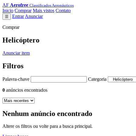
AF
Aerofree
Classificados Aeronáuticos
Inicio
Comprar
Mais vistos
Contato
Entrar
Anunciar
☰
Comprar
Helicóptero
Anunciar item
Filtros
Palavra-chave
Categoria
0
anúncios encontrados
Nenhum anúncio encontrado
Altere os filtros ou volte para a busca principal.