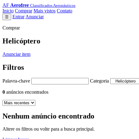
AF
Aerofree
Classificados Aeronáuticos
Inicio
Comprar
Mais vistos
Contato
Entrar
Anunciar
☰
Comprar
Helicóptero
Anunciar item
Filtros
Palavra-chave
Categoria
0
anúncios encontrados
Nenhum anúncio encontrado
Altere os filtros ou volte para a busca principal.