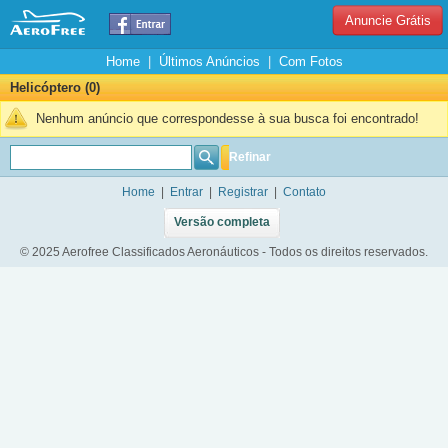
Anuncie Grátis
Home
|
Últimos Anúncios
|
Com Fotos
Helicóptero (0)
Nenhum anúncio que correspondesse à sua busca foi encontrado!
Refinar
Home
|
Entrar
|
Registrar
|
Contato
Versão completa
© 2025 Aerofree Classificados Aeronáuticos - Todos os direitos reservados.