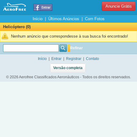
Anuncie Grátis
Início
|
Últimos Anúncios
|
Com Fotos
Helicóptero (0)
Nenhum anúncio que correspondesse à sua busca foi encontrado!
Refinar
Início
|
Entrar
|
Registrar
|
Contato
Versão completa
© 2026 Aerofree Classificados Aeronáuticos - Todos os direitos reservados.