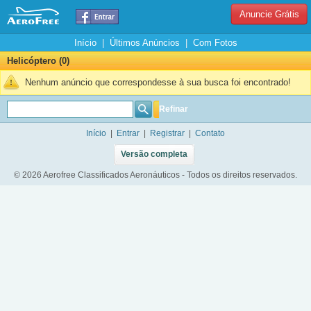
Anuncie Grátis
Início
|
Últimos Anúncios
|
Com Fotos
Helicóptero (0)
Nenhum anúncio que correspondesse à sua busca foi encontrado!
Refinar
Início
|
Entrar
|
Registrar
|
Contato
Versão completa
© 2026 Aerofree Classificados Aeronáuticos - Todos os direitos reservados.