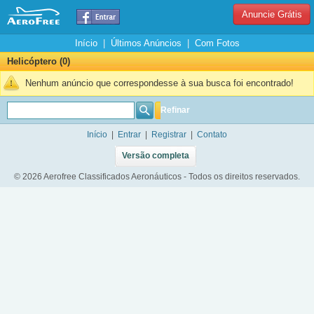
Anuncie Grátis
Início
|
Últimos Anúncios
|
Com Fotos
Helicóptero (0)
Nenhum anúncio que correspondesse à sua busca foi encontrado!
Refinar
Início
|
Entrar
|
Registrar
|
Contato
Versão completa
© 2026 Aerofree Classificados Aeronáuticos - Todos os direitos reservados.