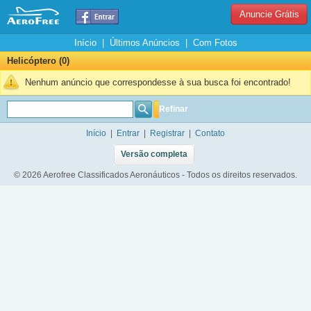
Anuncie Grátis
Início
|
Últimos Anúncios
|
Com Fotos
Helicóptero (0)
Nenhum anúncio que correspondesse à sua busca foi encontrado!
Refinar
Início
|
Entrar
|
Registrar
|
Contato
Versão completa
© 2026 Aerofree Classificados Aeronáuticos - Todos os direitos reservados.