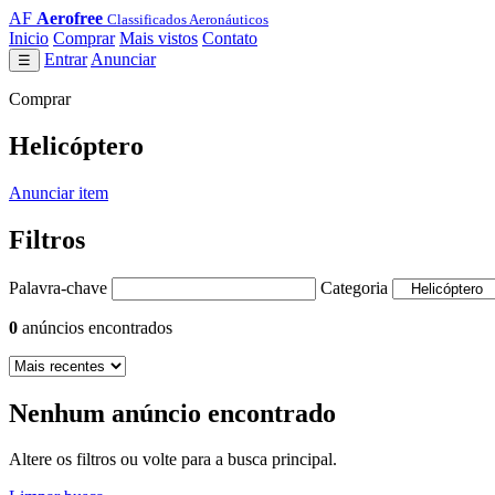
AF
Aerofree
Classificados Aeronáuticos
Inicio
Comprar
Mais vistos
Contato
Entrar
Anunciar
☰
Comprar
Helicóptero
Anunciar item
Filtros
Palavra-chave
Categoria
0
anúncios encontrados
Nenhum anúncio encontrado
Altere os filtros ou volte para a busca principal.