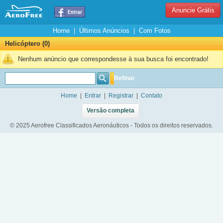
Anuncie Grátis
Home
|
Últimos Anúncios
|
Com Fotos
Helicóptero (0)
Nenhum anúncio que correspondesse à sua busca foi encontrado!
Refinar
Home
|
Entrar
|
Registrar
|
Contato
Versão completa
© 2025 Aerofree Classificados Aeronáuticos - Todos os direitos reservados.