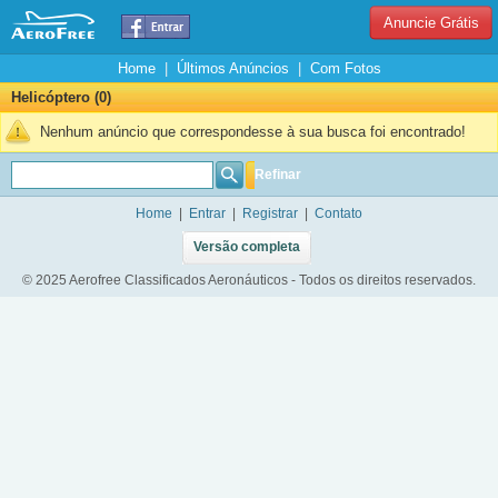
Anuncie Grátis
Home
|
Últimos Anúncios
|
Com Fotos
Helicóptero (0)
Nenhum anúncio que correspondesse à sua busca foi encontrado!
Refinar
Home
|
Entrar
|
Registrar
|
Contato
Versão completa
© 2025 Aerofree Classificados Aeronáuticos - Todos os direitos reservados.