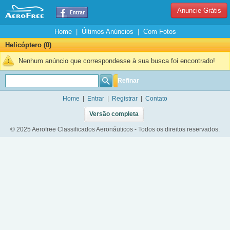
Anuncie Grátis
Home
|
Últimos Anúncios
|
Com Fotos
Helicóptero (0)
Nenhum anúncio que correspondesse à sua busca foi encontrado!
Refinar
Home
|
Entrar
|
Registrar
|
Contato
Versão completa
© 2025 Aerofree Classificados Aeronáuticos - Todos os direitos reservados.