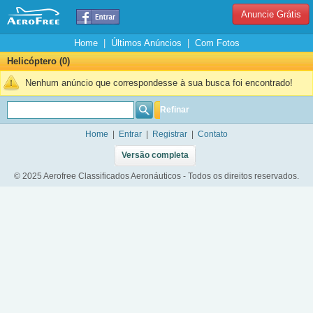
Anuncie Grátis
Home
|
Últimos Anúncios
|
Com Fotos
Helicóptero (0)
Nenhum anúncio que correspondesse à sua busca foi encontrado!
Refinar
Home
|
Entrar
|
Registrar
|
Contato
Versão completa
© 2025 Aerofree Classificados Aeronáuticos - Todos os direitos reservados.