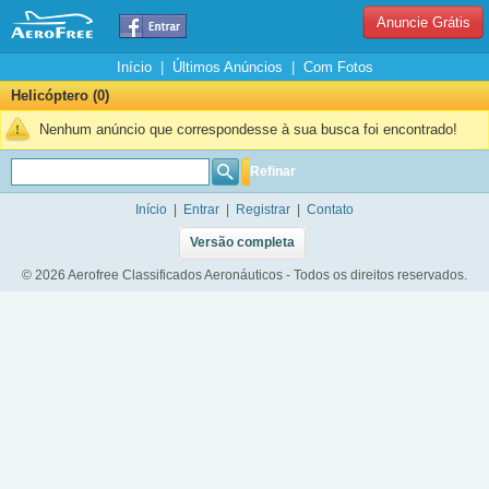
Anuncie Grátis
Início
|
Últimos Anúncios
|
Com Fotos
Helicóptero (0)
Nenhum anúncio que correspondesse à sua busca foi encontrado!
Refinar
Início
|
Entrar
|
Registrar
|
Contato
Versão completa
© 2026 Aerofree Classificados Aeronáuticos - Todos os direitos reservados.