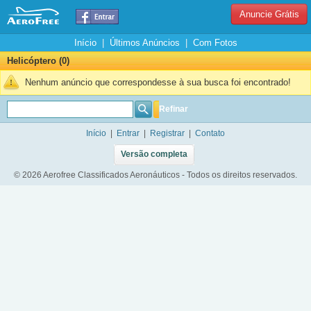
Anuncie Grátis
Início
|
Últimos Anúncios
|
Com Fotos
Helicóptero (0)
Nenhum anúncio que correspondesse à sua busca foi encontrado!
Refinar
Início
|
Entrar
|
Registrar
|
Contato
Versão completa
© 2026 Aerofree Classificados Aeronáuticos - Todos os direitos reservados.