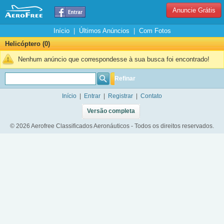
Anuncie Grátis
Início
|
Últimos Anúncios
|
Com Fotos
Helicóptero (0)
Nenhum anúncio que correspondesse à sua busca foi encontrado!
Refinar
Início
|
Entrar
|
Registrar
|
Contato
Versão completa
© 2026 Aerofree Classificados Aeronáuticos - Todos os direitos reservados.