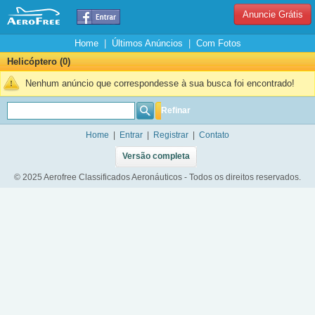
Anuncie Grátis
Home
|
Últimos Anúncios
|
Com Fotos
Helicóptero (0)
Nenhum anúncio que correspondesse à sua busca foi encontrado!
Refinar
Home
|
Entrar
|
Registrar
|
Contato
Versão completa
© 2025 Aerofree Classificados Aeronáuticos - Todos os direitos reservados.