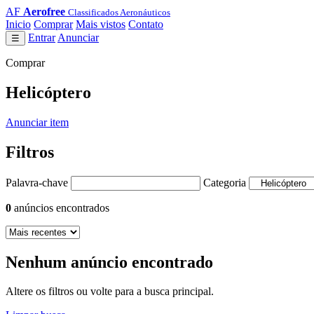
AF
Aerofree
Classificados Aeronáuticos
Inicio
Comprar
Mais vistos
Contato
Entrar
Anunciar
☰
Comprar
Helicóptero
Anunciar item
Filtros
Palavra-chave
Categoria
0
anúncios encontrados
Nenhum anúncio encontrado
Altere os filtros ou volte para a busca principal.