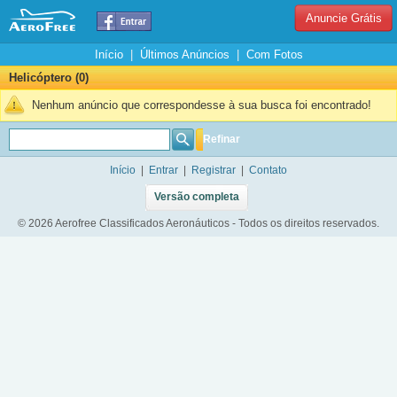
Anuncie Grátis
Início
|
Últimos Anúncios
|
Com Fotos
Helicóptero (0)
Nenhum anúncio que correspondesse à sua busca foi encontrado!
Refinar
Início
|
Entrar
|
Registrar
|
Contato
Versão completa
© 2026 Aerofree Classificados Aeronáuticos - Todos os direitos reservados.