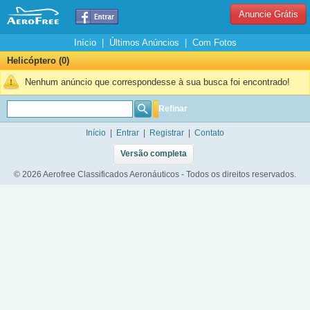
Anuncie Grátis
Início
|
Últimos Anúncios
|
Com Fotos
Helicóptero (0)
Nenhum anúncio que correspondesse à sua busca foi encontrado!
Refinar
Início
|
Entrar
|
Registrar
|
Contato
Versão completa
© 2026 Aerofree Classificados Aeronáuticos - Todos os direitos reservados.