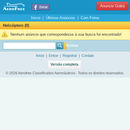
Anuncie Grátis
Início
|
Últimos Anúncios
|
Com Fotos
Helicóptero (0)
Nenhum anúncio que correspondesse à sua busca foi encontrado!
Refinar
Início
|
Entrar
|
Registrar
|
Contato
Versão completa
© 2026 Aerofree Classificados Aeronáuticos - Todos os direitos reservados.