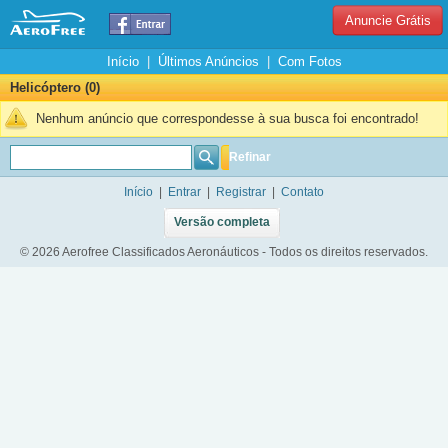
Anuncie Grátis
Início
|
Últimos Anúncios
|
Com Fotos
Helicóptero (0)
Nenhum anúncio que correspondesse à sua busca foi encontrado!
Refinar
Início
|
Entrar
|
Registrar
|
Contato
Versão completa
© 2026 Aerofree Classificados Aeronáuticos - Todos os direitos reservados.