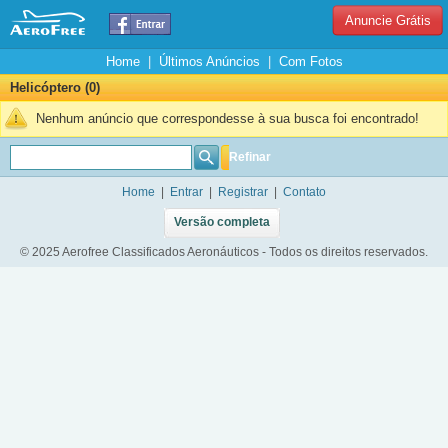
Anuncie Grátis
Home
|
Últimos Anúncios
|
Com Fotos
Helicóptero (0)
Nenhum anúncio que correspondesse à sua busca foi encontrado!
Refinar
Home
|
Entrar
|
Registrar
|
Contato
Versão completa
© 2025 Aerofree Classificados Aeronáuticos - Todos os direitos reservados.