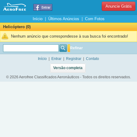
Anuncie Grátis
Início
|
Últimos Anúncios
|
Com Fotos
Helicóptero (0)
Nenhum anúncio que correspondesse à sua busca foi encontrado!
Refinar
Início
|
Entrar
|
Registrar
|
Contato
Versão completa
© 2026 Aerofree Classificados Aeronáuticos - Todos os direitos reservados.