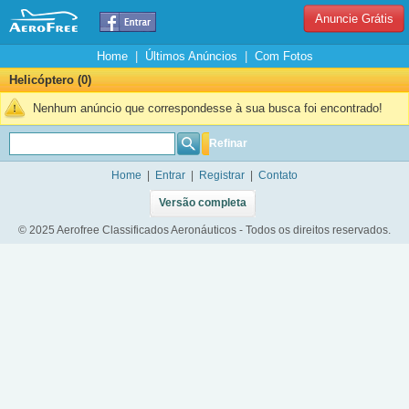
Anuncie Grátis
Home
|
Últimos Anúncios
|
Com Fotos
Helicóptero (0)
Nenhum anúncio que correspondesse à sua busca foi encontrado!
Refinar
Home
|
Entrar
|
Registrar
|
Contato
Versão completa
© 2025 Aerofree Classificados Aeronáuticos - Todos os direitos reservados.